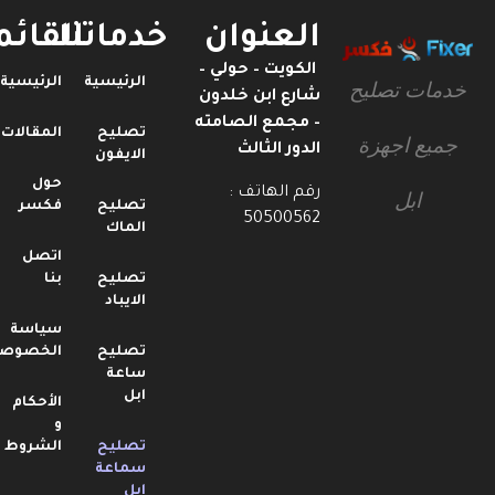
العنوان
خدماتنا
القائمة
الكويت – حولي –
الرئيسية
الرئيسية
خدمات تصليح
شارع ابن خلدون
– مجمع الصامته
تصليح
المقالات
جميع اجهزة
الدور الثالث
الايفون
حول
رقم الهاتف :
ابل
تصليح
فكسر
50500562
الماك
اتصل
تصليح
بنا
الايباد
سياسة
تصليح
الخصوصية
ساعة
ابل
الأحكام
و
تصليح
الشروط
سماعة
ابل