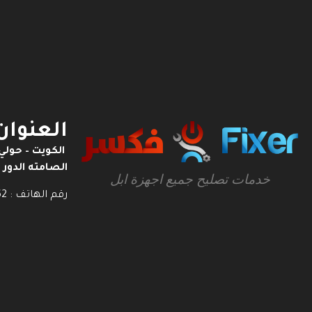
العنوان
الكويت – حولي
الصامته الدور ا
خدمات تصليح جميع اجهزة ابل
رقم الهاتف : 50500562