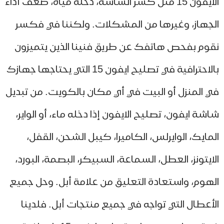
الايفون 15 مثل كسر الشاشة، دخله مياه، ضعف أداء
جهاز، وغيرها من المشكلات. ولكننا في فكسر
وم بفحص هاتفك عن طريق فنينا الذين يتميزون
بالاحترافية في تصليح ايفون 15 التي يحتاجها جهازك
 المنزل أو البيت في أي مكان بالكويت. من تبديل
شة ايفون، تصليح الايفون إذا دخله ماء، أو الواير،
مايك، الوايرلس، الكاميرا، كيبل الشحن، القفل،
ايتونز، العطل، السماعة، السبيكر، البصمة، البورد،
هوم، واستعادة التعليق من علامة أبل. وحل جميع
أعطال التي تواجه في جميع منتجات أبل. فلدينا