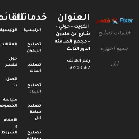
العنوان
خدماتنا
القائمة
الكويت – حولي –
الرئيسية
الرئيسية
خدمات تصليح
شارع ابن خلدون
– مجمع الصامته
تصليح
المقالات
جميع اجهزة
الدور الثالث
الايفون
حول
رقم الهاتف :
ابل
تصليح
فكسر
50500562
الماك
اتصل
تصليح
بنا
الايباد
سياسة
تصليح
الخصوصية
ساعة
ابل
الأحكام
و
تصليح
الشروط
سماعة