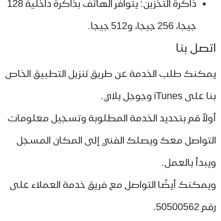
ذاكرة التخزين: يتوافر الهاتف بذاكرة داخلية 128
جيجا، 256 جيجا، و512 جيجا.
صل بنا
كنك طلب الخدمة عن طريق تنزيل التطبيق الخاص
ى iTunes وجوجل بلاي.
لاً قم بتحديد الخدمة المطلوبة وتسجيل معلومات
تواصل معك ويصلك الفني إلى المكان المسجل
بدأ بالعمل.
مكنك أيضًا التواصل مع فريق خدمة العملاء على
505005.