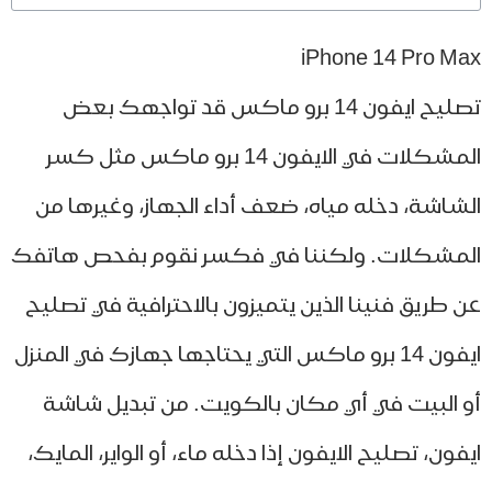
iPhone 14 Pro M
تصليح ايفون 14 برو ماكس قد تواجهك بعض
المشكلات في الايفون 14 برو ماكس مثل كسر
شاشة، دخله مياه، ضعف أداء الجهاز، وغيرها من
مشكلات. ولكننا في فكسر نقوم بفحص هاتفك
 طريق فنينا الذين يتميزون بالاحترافية في تصليح
ايفون 14 برو ماكس التي يحتاجها جهازك في المنزل
 البيت في أي مكان بالكويت. من تبديل شاشة
فون، تصليح الايفون إذا دخله ماء، أو الواير، المايك،