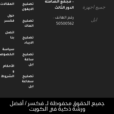
– مجمع الصامته
تصليح
المقالات
جميع اجهزة
الدور الثالث
الايفون
حول
رقم الهاتف :
ابل
تصليح
فكسر
50500562
الماك
اتصل
تصليح
بنا
الايباد
سياسة
تصليح
الخصوصية
ساعة
ابل
الأحكام
و
تصليح
الشروط
سماعة
ابل
جميع الحقوق محفوظة لـ فكسر / أفضل
ورشة ذكية في الكويت