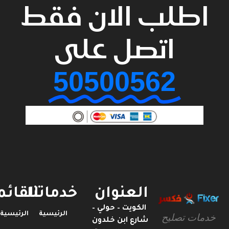
اطلب الان فقط
اتصل على
50500562
العنوان
خدماتنا
القائمة
الكويت – حولي –
الرئيسية
الرئيسية
خدمات تصليح
شارع ابن خلدون