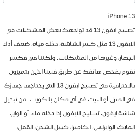
iPhone 
تصليح ايفون 13 قد تواجهك بعض المشكلات في
الايفون 13 مثل كسر الشاشة، دخله مياه، ضعف أداء
جهاز، وغيرها من المشكلات. ولكننا في فكسر
وم بفحص هاتفك عن طريق فنينا الذين يتميزون
بالاحترافية في تصليح ايفون 13 التي يحتاجها جهازك
 المنزل أو البيت في أي مكان بالكويت. من تبديل
شة ايفون، تصليح الايفون إذا دخله ماء، أو الواير،
مايك، الوايرلس، الكاميرا، كيبل الشحن، القفل،