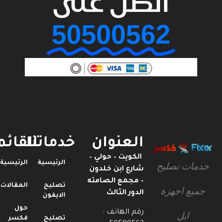
اتصل على
50500562
العنوان
خدماتنا
القائمة
الكويت – حولي –
الرئيسية
الرئيسية
خدمات تصليح
شارع ابن خلدون
– مجمع الصامته
تصليح
المقالات
جميع اجهزة
الدور الثالث
الايفون
حول
رقم الهاتف :
ابل
تصليح
فكسر