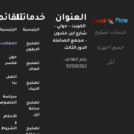
العنوان
خدماتنا
القائمة
الكويت – حولي –
الرئيسية
الرئيسية
خدمات تصليح
شارع ابن خلدون
– مجمع الصامته
تصليح
المقالات
جميع اجهزة
الدور الثالث
الايفون
حول
رقم الهاتف :
ابل
تصليح
فكسر
50500562
الماك
اتصل
تصليح
بنا
الايباد
سياسة
تصليح
الخصوصية
ساعة
ابل
الأحكام
و
تصليح
الشروط