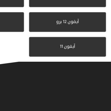
آيفون 12 برو
آيفون 11