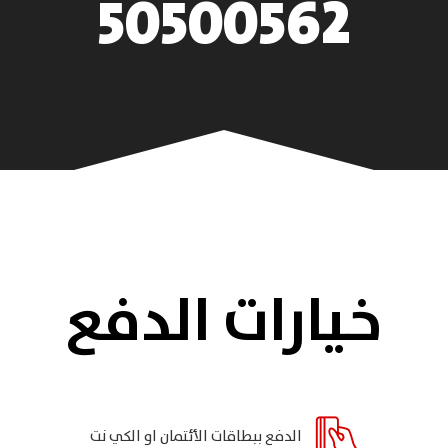
50500562
خيارات الدفع
الدفع ببطاقات الأئتمان او الكي نت