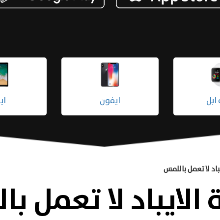
ابل
ايفون
اي
اد لا تعمل باللمس
لايباد لا تعمل ب