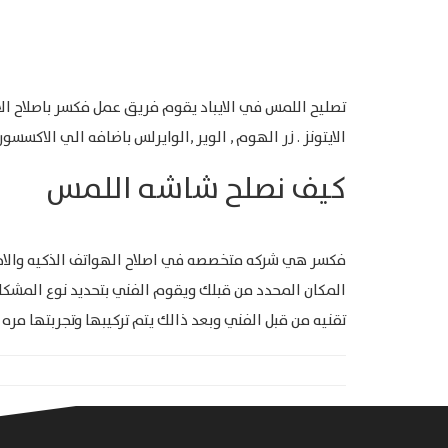
تصليح اللمس في الايباد يقوم فريق عمل فكسر باصلاح الال
الايتونز . زر الهوم , الوير ,الوايرلس باضافه الي الاكسسورا
كيف نصلح شاشه اللمس
فكسر هي شركه متخصصه في اصلاح الهواتف الذكيه والاجهز
المكان المحدد من قبلك ويقوم الفني بتحديد نوع المشكله
تقنيه من قبل الفني وبعد ذالك يتم تركيبها وتجربتها مره اخري للتاكد من عملها 100% وبع