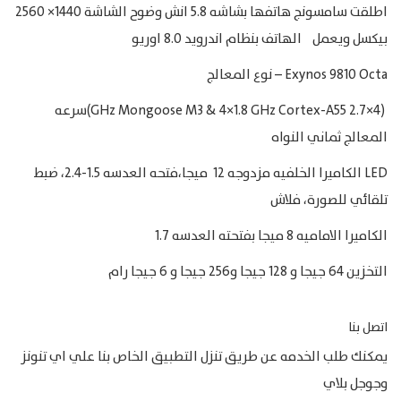
اطلقت سامسونج هاتفها بشاشه 5.8 انش وضوح الشاشة 1440× 2560
بيكسل ويعمل الهاتف بنظام اندرويد 8.0 اوريو
Exynos 9810 Octa – نوع المعالج
(4×2.7 GHz Mongoose M3 & 4×1.8 GHz Cortex-A55)سرعه
المعالج ثماني النواه
LED الكاميرا الخلفيه مزدوجه 12 ميجا،فتحه العدسه 1.5-2.4، ضبط
تلقائي للصورة، فلاش
الكاميرا الاماميه 8 ميجا بفتحته العدسه 1.7
التخزين 64 جيجا و 128 جيجا و256 جيجا و 6 جيجا رام
اتصل بنا
يمكنك طلب الخدمه عن طريق تنزل التطبيق الخاص بنا علي اي تنونز
وجوجل بلاي