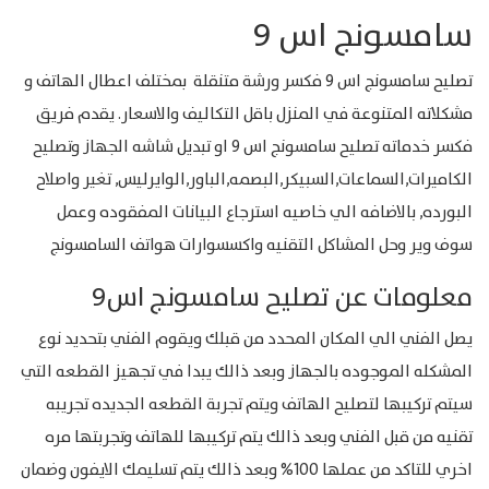
سامسونج اس 9
تصليح سامسونج اس 9 فكسر ورشة متنقلة بمختلف اعطال الهاتف و
مشكلاته المتنوعة في المنزل باقل التكاليف والاسعار. يقدم فريق
فكسر خدماته تصليح سامسونج اس 9 او تبديل شاشه الجهاز وتصليح
الكاميرات,السماعات,السبيكر,البصمه,الباور,الوايرليس, تغير واصلاح
البورده, بالاضافه الي خاصيه استرجاع البيانات المفقوده وعمل
سوف وير وحل المشاكل التقنيه واكسسوارات هواتف السامسونج
معلومات عن تصليح سامسونج اس9
يصل الفني الي المكان المحدد من قبلك ويقوم الفني بتحديد نوع
المشكله الموجوده بالجهاز وبعد ذالك يبدا في تجهيز القطعه التي
سيتم تركيبها لتصليح الهاتف ويتم تجربة القطعه الجديده تجريبه
تقنيه من قبل الفني وبعد ذالك يتم تركيبها للهاتف وتجربتها مره
اخري للتاكد من عملها 100% وبعد ذالك يتم تسليمك الايفون وضمان