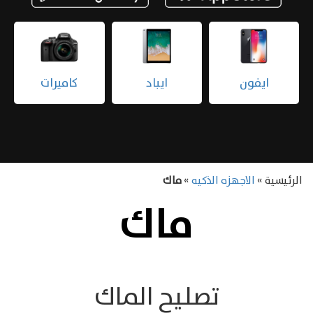
ايفون
ايباد
كاميرات
الرئيسية »
الاجهزه الذكيه
»
ماك
ماك
تصليح الماك