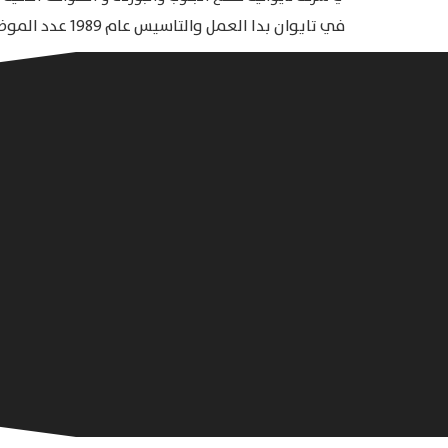
في تايوان بدا العمل والتاسيس عام 1989 عدد الموظفين ما يقارب 97 الف موظف