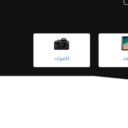
ايفون
ايباد